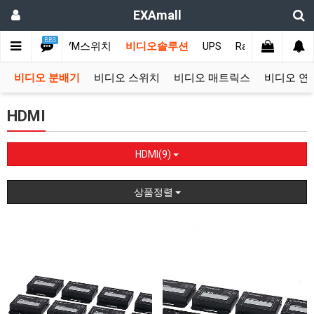
EXAmall
BBS
업용컴퓨터
KVM스위치
비디오솔루션
UPS
Rack & PDU
고
비디오 분배기
비디오 스위치
비디오 매트릭스
비디오 연
HDMI
HDMI(9)
상품정렬