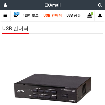
EXAmall
BBS
1
B 연장기
USB 멀티포트
USB 컨버터
USB 공유
KVM Cable
USB 컨버터