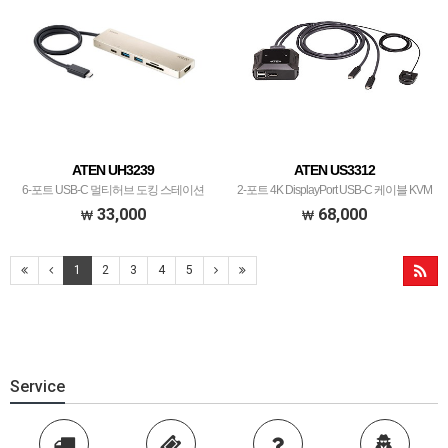
ATEN UH3239
ATEN US3312
6-포트 USB-C 멀티허브 도킹 스테이션
2-포트 4K DisplayPort USB-C 케이블 KVM
(충전 포트 내장)
스위치 with 원격 포트 선택기
33,000
68,000
1
2
3
4
5
Service