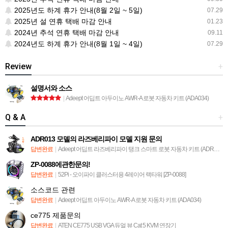
2025년도 하계 휴가 안내(8월 2일 ~ 5일)
07.29
2025년 설 연휴 택배 마감 안내
01.23
2024년 추석 연휴 택배 마감 안내
09.11
2024년도 하계 휴가 안내(8월 1일 ~ 4일)
07.29
Review
+
설명서와 소스
|
Adeept 어딥트 아두이노 AWR-A 로봇 자동차 키트 (ADA034)
Q & A
+
ADR013 모델의 라즈베리파이 모델 지원 문의
답변완료
|
Adeept 어딥트 라즈베리파이 탱크 스마트 로봇 자동차 키트 (ADR013)
ZP-0088에관한문의!
답변완료
|
52Pi - 오이파이 클러스터용 4레이어 랙타워 [ZP-0088]
소스코드 관련
답변완료
|
Adeept 어딥트 아두이노 AWR-A 로봇 자동차 키트 (ADA034)
ce775 제품문의
답변완료
|
ATEN CE775 USB VGA 듀얼 뷰 Cat 5 KVM 연장기