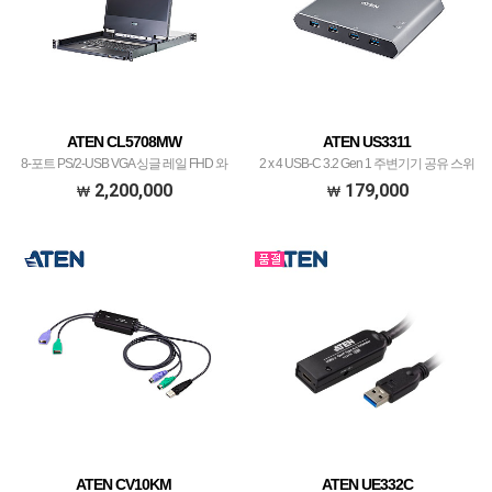
ATEN CL5708MW
ATEN US3311
8-포트 PS/2-USB VGA 싱글 레일 FHD 와
2 x 4 USB-C 3.2 Gen 1 주변기기 공유 스위
이드스크린 LCD KVM 스위치
치 (충전 포트 내장)
2,200,000
179,000
CL5708MW [발주 전 재고확인 필요]
ATEN CV10KM
ATEN UE332C