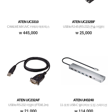
ATEN UC3310
ATEN UC232BF
CAMLIVE MX UVC 카메라 매트릭스
USB to RJ-45 (RS-232) 콘솔 어댑터
445,000
25,000
ATEN UC232AF
ATEN UH3240
USB to RS-232 어댑터 (FTDI/1.2m)
11-포트 USB-C 멀티허브 도킹 스테이션
(충전 포트 내장) UH3240
21,000
114,000