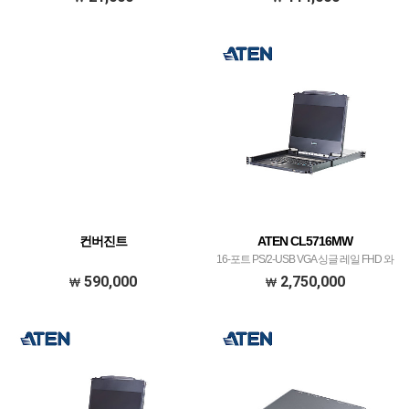
컨버진트
ATEN CL5716MW
16-포트 PS/2-USB VGA 싱글 레일 FHD 와
이드스크린 LCD KVM 스위치
590,000
2,750,000
CL5716MW[발주 전 재고확인 필요]