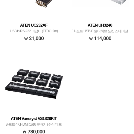
ATEN UC232AF
ATEN UH3240
USB to RS-232 어댑터 (FTDI/1.2m)
11-포트 USB-C 멀티허브 도킹 스테이션
(충전 포트 내장) UH3240
21,000
114,000
ATEN Vancryst VS1828KIT
8-포트 4K HDMI Cat 6 분배기 (수신기 포
함)
780,000