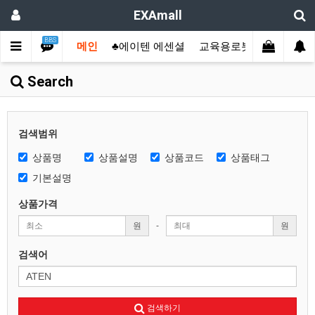
EXAmall
BBS
메인
♣에이텐 에센셜
교육용로봇
산업용컴
Search
검색범위
상품명
상품설명
상품코드
상품태그
기본설명
상품가격
원
-
원
검색어
검색하기