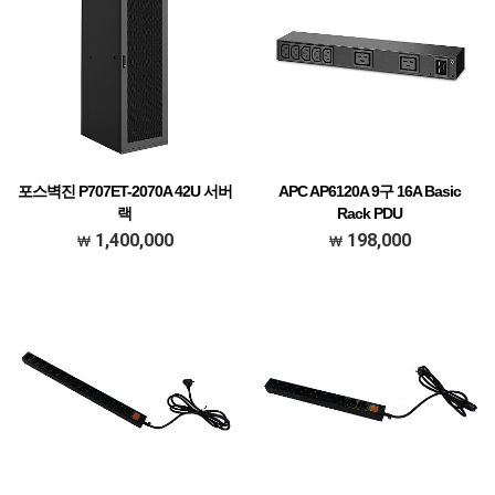
포스벽진 P707ET-2070A 42U 서버
APC AP6120A 9구 16A Basic
랙
Rack PDU
H2070*D1000*W600 BLK (42U)
230V 16A 3.3KW
1,400,000
198,000