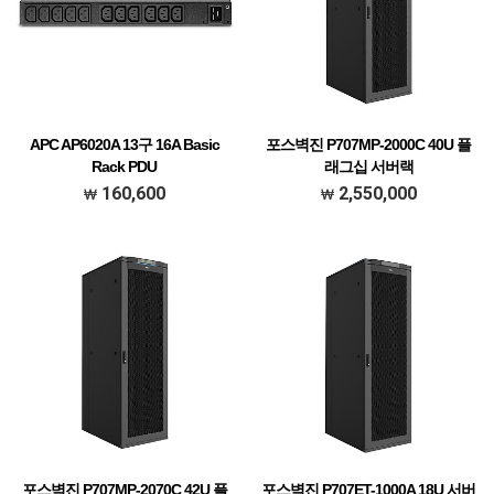
APC AP6020A 13구 16A Basic
포스벽진 P707MP-2000C 40U 플
Rack PDU
래그십 서버랙
100-240V/20A / 220-240V/16A
H2000*D1200*W600 (40U)
160,600
2,550,000
포스벽진 P707MP-2070C 42U 플
포스벽진 P707ET-1000A 18U 서버