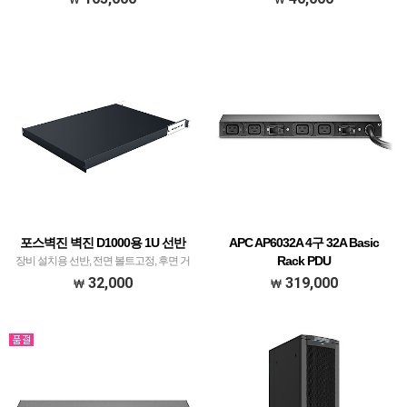
포스벽진 벽진 D1000용 1U 선반
APC AP6032A 4구 32A Basic
Rack PDU
장비 설치용 선반, 전면 볼트고정, 후면 거
치식
220-240V 32A
32,000
319,000