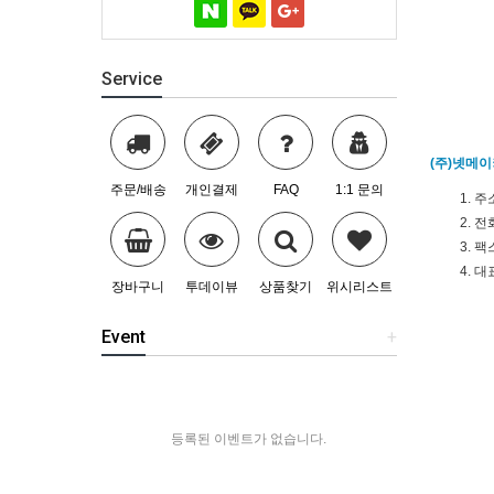
Service
(주)넷메이
주문/배송
개인결제
FAQ
1:1 문의
주소
전화
팩스
대표
장바구니
투데이뷰
상품찾기
위시리스트
Event
+
등록된 이벤트가 없습니다.