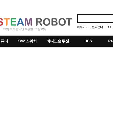
아두이노
썬파운더
DFI
|
|
교육용로봇 온라인 쇼핑몰 - 스팀로봇
Adeept
52Pi
Sm
|
|
|
컴퓨터
KVM스위치
비디오솔루션
UPS
Ra