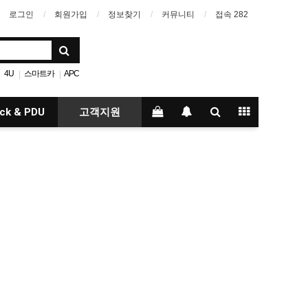
로그인
회원가입
정보찾기
커뮤니티
접속 282
4U
스마트카
APC
|
|
|
artiPi
4족보행
|
ck & PDU
고객지원