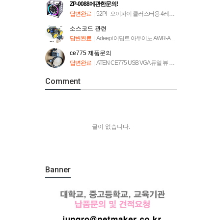
ZP-0088에관한문의!
답변완료
|
52Pi - 오이파이 클러스터용 4레이어 랙타워 [ZP-0088]
소스코드 관련
답변완료
|
Adeept 어딥트 아두이노 AWR-A 로봇 자동차 키트 (ADA034)
ce775 제품문의
답변완료
|
ATEN CE775 USB VGA 듀얼 뷰 Cat 5 KVM 연장기
Comment
글이 없습니다.
Banner