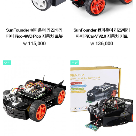
SunFounder 썬파운더 라즈베리
SunFounder 썬파운더 라즈베리
파이 Pico-4WD Pico 자동차 로봇
파이 PiCar-V V2.0 자동차 키트
키트 (CN0340D)
(CN0256D)
115,000
136,000
[### 메뉴얼 한글 초벌 번역본 다운받기
[### 메뉴얼 한글 초벌 번역본 다운받기
###]
###]