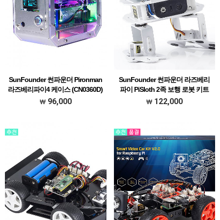
SunFounder 썬파운더 Pironman
SunFounder 썬파운더 라즈베리
라즈베리파이4 케이스 (CN0360D)
파이 PiSloth 2족 보행 로봇 키트
(CN0344D)
96,000
122,000
[### 메뉴얼 한글 초벌 번역본 다운받기
###]