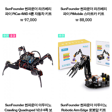
SunFounder 썬파운더 라즈베리
SunFounder 썬파운더 라즈베리
파이 PiCar-4WD 4륜 자동차 키트
파이 PiMobile 스마트카 키트
(CN0220D)
(CN0160D)
97,000
88,000
[### 메뉴얼 한글 초벌 번역본 다운받기
[### 메뉴얼 한글 초벌 번역본 다운받기
###]
###]
SunFounder 썬파운더 아두이노
SunFounder 썬파운더 아두이노
Crawling Quadruped V2.0 4족 보
Robotic Arm Edge 로봇암 키트