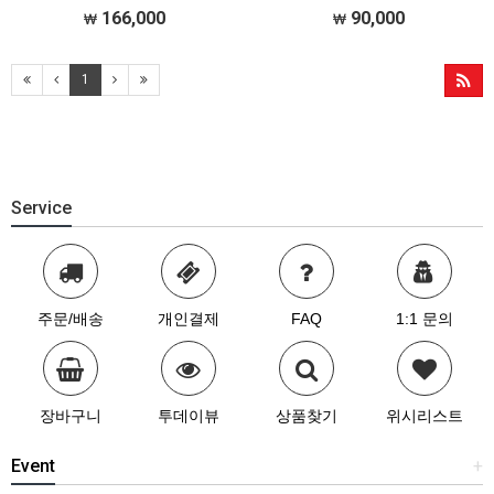
행 로봇 키트 (CZ0137)
(CZ0263D)
166,000
90,000
[### 메뉴얼 한글 초벌 번역본 다운받기
[### 메뉴얼 한글 초벌 번역본 다운받기
###]
###]
1
Service
주문/배송
개인결제
FAQ
1:1 문의
장바구니
투데이뷰
상품찾기
위시리스트
Event
+