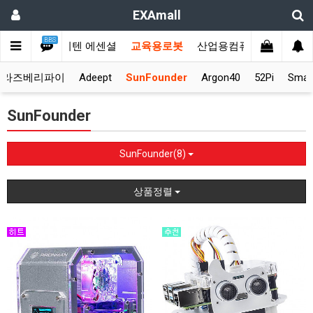
EXAmall
BBS
메인
♣에이텐 에센셜
교육용로봇
산업용컴퓨터
KVM스
라즈베리파이
Adeept
SunFounder
Argon40
52Pi
Smar
SunFounder
SunFounder(8)
상품정렬