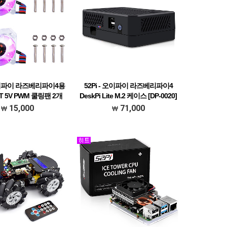
 오이파이 라즈베리파이4용
52Pi - 오이파이 라즈베리파이4
0T 5V PWM 쿨링팬 2개
DeskPi Lite M.2 케이스 [DP-0020]
[F-0012]
15,000
71,000