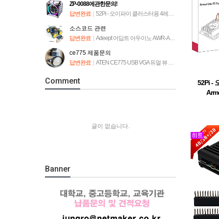
ZP-0088에관한문의!
답변완료
|
52Pi - 오이파이 클러스터용 4레이어 랙타워 [ZP-0088]
소스코드 관련
답변완료
|
Adeept 어딥트 아두이노 AWR-A 로봇 자동차 키트 (ADA034)
ce775 제품문의
답변완료
|
ATEN CE775 USB VGA 듀얼 뷰 Cat 5 KVM 연장기
Comment
52Pi
Armo
글이 없습니다.
Banner