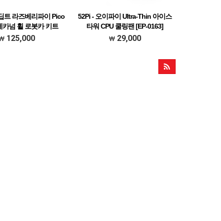
어딥트 라즈베리파이 Pico
52Pi - 오이파이 Ultra-Thin 아이스
메카넘 휠 로봇카 키트
타워 CPU 쿨링팬 [EP-0163]
(ADR032)
125,000
29,000
얼 한글 초벌 번역본 다운받기
###]