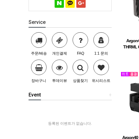
Service
Argo
THRML
디에
주문/배송
개인결제
FAQ
1:1 문의
장바구니
투데이뷰
상품찾기
위시리스트
Event
+
등록된 이벤트가 없습니다.
Argon