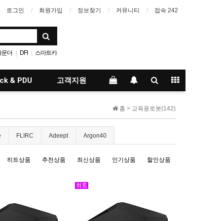
로그인
회원가입
정보찾기
커뮤니티
접속 242
파운더
DFI
스마트카
|
|
Adeept
Argon40
|
ck & PDU
고객지원
홈 >
교육용로봇(142)
e
FLIRC
Adeept
Argon40
히트상품
추천상품
최신상품
인기상품
할인상품