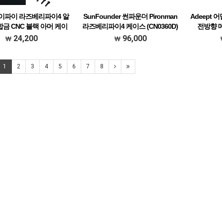
- 오이파이 라즈베리파이4 알
SunFounder 썬파운더 Pironman
Adeept 
금 CNC 블랙 아머 케이
라즈베리파이4 케이스 (CN0360D)
전방향 
 [C-0027-Black]
24,200
96,000
[### 메뉴
1
2
3
4
5
6
7
8