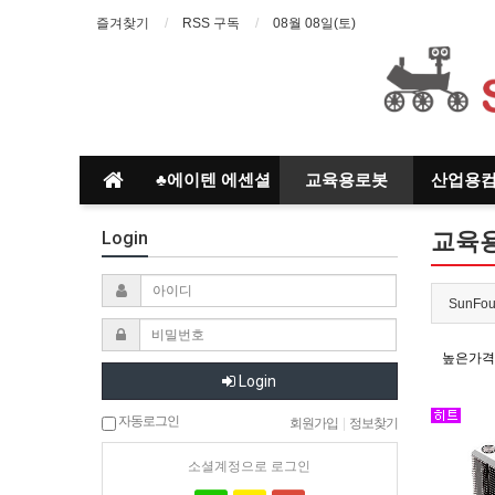
즐겨찾기
RSS 구독
08월 08일(토)
♣에이텐 에센셜
교육용로봇
산업용
Login
교육
SunFou
높은가격
Login
자동로그인
회원가입
|
정보찾기
소셜계정으로 로그인