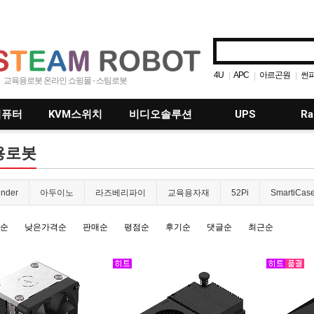
4U
APC
아르곤원
썬
|
|
|
교육용로봇 온라인 쇼핑몰 - 스팀로봇
MOXA
4족보행
|
|
|
컴퓨터
KVM스위치
비디오솔루션
UPS
Ra
용로봇
nder
아두이노
라즈베리파이
교육용자재
52Pi
SmartiCas
순
낮은가격순
판매순
평점순
후기순
댓글순
최근순