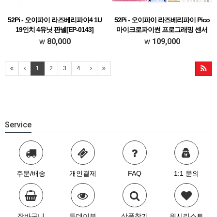
52Pi - 오이파이 라즈베리파이4 1U
52Pi - 오이파이 라즈베리파이 Pico
19인치 4유닛 판넬[EP-0143]
마이크로파이썬 프로그래밍 센서
키트 [K-0586]
80,000
109,000
1
2
3
4
Service
주문/배송
개인결제
FAQ
1:1 문의
장바구니
투데이뷰
상품찾기
위시리스트