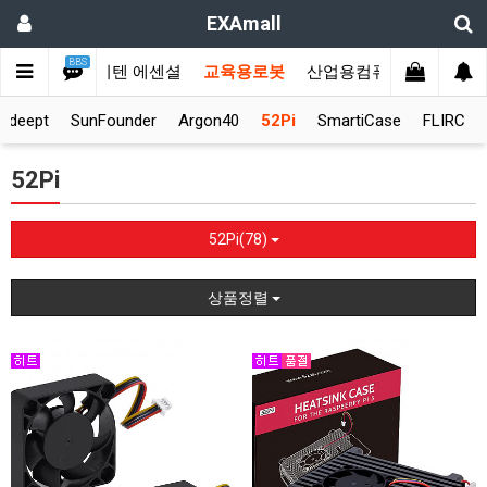
EXAmall
BBS
메인
♣에이텐 에센셜
교육용로봇
산업용컴퓨터
KVM스
Adeept
SunFounder
Argon40
52Pi
SmartiCase
FLIRC
52Pi
52Pi(78)
상품정렬