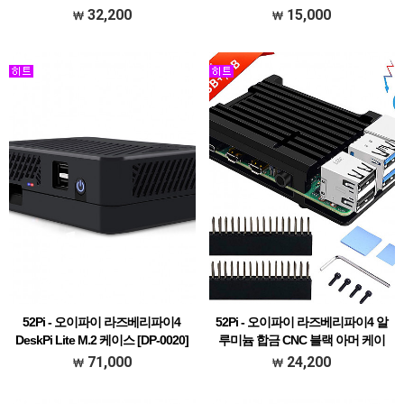
0012]
32,200
15,000
52Pi - 오이파이 라즈베리파이4
52Pi - 오이파이 라즈베리파이4 알
DeskPi Lite M.2 케이스 [DP-0020]
루미늄 합금 CNC 블랙 아머 케이
스 [C-0027-Black]
71,000
24,200