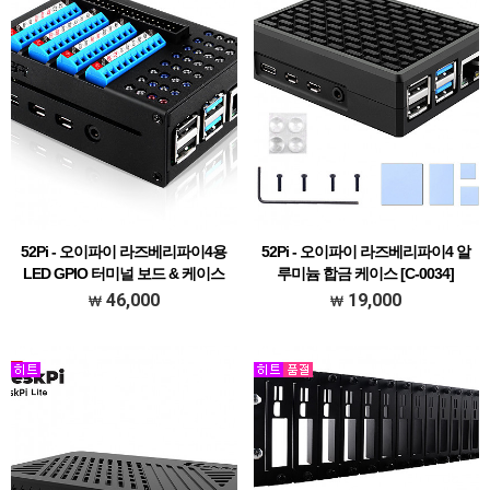
52Pi - 오이파이 라즈베리파이4용
52Pi - 오이파이 라즈베리파이4 알
LED GPIO 터미널 보드 & 케이스
루미늄 합금 케이스 [C-0034]
키트 [EP-0153]
46,000
19,000