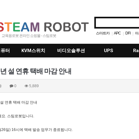
스마트카
APC
DFI
아
|
|
|
교육용로봇 온라인 쇼핑몰 - 스팀로봇
어딥트
SmartiPi
|
|
컴퓨터
KVM스위치
비디오솔루션
UPS
Ra
2년 설 연휴 택배 마감 안내
자
0
5,889
 설 연휴 택배 마감 안내
요. 스팀로봇입니다.
월26일) 16시에 택배 발송 업무가 종료됩니다.