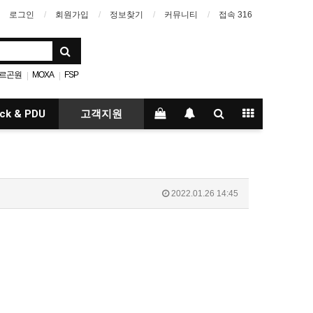
로그인
회원가입
정보찾기
커뮤니티
접속 316
르곤원
MOXA
FSP
|
|
아두이노
4U
|
|
ck & PDU
고객지원
2022.01.26 14:45