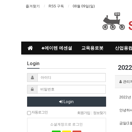
즐겨찾기
RSS 구독
08월 09일(일)
♣에이텐 에센셜
교육용로봇
산업용
Login
202
관리
2022년
Login
안녕하세
자동로그인
회원가입
|
정보찾기
금일(1
소셜계정으로 로그인