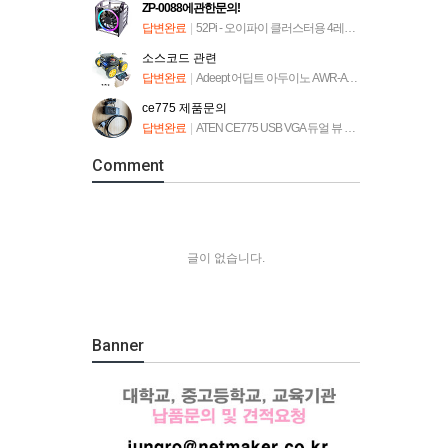
ZP-0088에관한문의!
답변완료
|
52Pi - 오이파이 클러스터용 4레이어 랙타워 [ZP-0088]
소스코드 관련
답변완료
|
Adeept 어딥트 아두이노 AWR-A 로봇 자동차 키트 (ADA034)
ce775 제품문의
답변완료
|
ATEN CE775 USB VGA 듀얼 뷰 Cat 5 KVM 연장기
Comment
글이 없습니다.
Banner