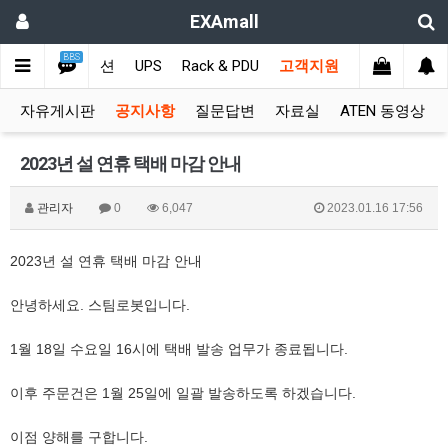
EXAmall
BBS
치
비디오솔루션
UPS
Rack & PDU
고객지원
자유게시판
공지사항
질문답변
자료실
ATEN 동영상
2023년 설 연휴 택배 마감 안내
관리자
0
6,047
2023.01.16 17:56
2023년 설 연휴 택배 마감 안내
안녕하세요. 스팀로봇입니다.
1월 18일 수요일 16시에 택배 발송 업무가 종료됩니다.
이후 주문건은 1월 25일에 일괄 발송하도록 하겠습니다.
이점 양해를 구합니다.