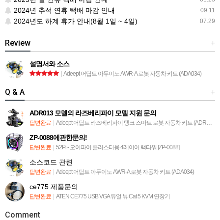
2024년 추석 연휴 택배 마감 안내
09.11
2024년도 하계 휴가 안내(8월 1일 ~ 4일)
07.29
Review
+
설명서와 소스
|
Adeept 어딥트 아두이노 AWR-A 로봇 자동차 키트 (ADA034)
Q & A
+
ADR013 모델의 라즈베리파이 모델 지원 문의
답변완료
|
Adeept 어딥트 라즈베리파이 탱크 스마트 로봇 자동차 키트 (ADR013)
ZP-0088에관한문의!
답변완료
|
52Pi - 오이파이 클러스터용 4레이어 랙타워 [ZP-0088]
소스코드 관련
답변완료
|
Adeept 어딥트 아두이노 AWR-A 로봇 자동차 키트 (ADA034)
ce775 제품문의
답변완료
|
ATEN CE775 USB VGA 듀얼 뷰 Cat 5 KVM 연장기
Comment