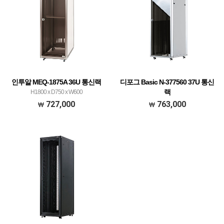
인투알 MEQ-1875A 36U 통신랙
디포그 Basic N-377560 37U 통신
랙
H1800 x D750 x W600
H1800xD750xW590(19") / 66KG
727,000
763,000