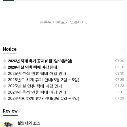
등록된 이벤트가 없습니다.
Notice
+
2026년 하계 휴가 공지 (8월1일~8월5일)
07.30
2026년 설 연휴 택배 마감 안내
02.10
2025년 추석 연휴 택배 마감 안내
09.30
2025년도 하계 휴가 안내(8월 2일 ~ 5일)
07.29
2025년 설 연휴 택배 마감 안내
01.23
2024년 추석 연휴 택배 마감 안내
09.11
2024년도 하계 휴가 안내(8월 1일 ~ 4일)
07.29
Review
+
설명서와 소스