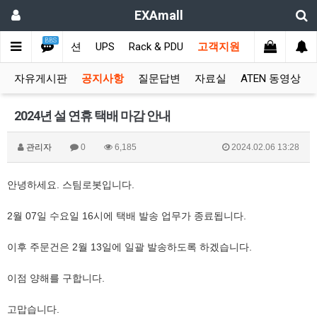
EXAmall
BBS
치
비디오솔루션
UPS
Rack & PDU
고객지원
자유게시판
공지사항
질문답변
자료실
ATEN 동영상
2024년 설 연휴 택배 마감 안내
관리자
0
6,185
2024.02.06 13:28
안녕하세요. 스팀로봇입니다.
2월 07일 수요일 16시에 택배 발송 업무가 종료됩니다.
이후 주문건은 2월 13일에 일괄 발송하도록 하겠습니다.
이점 양해를 구합니다.
고맙습니다.