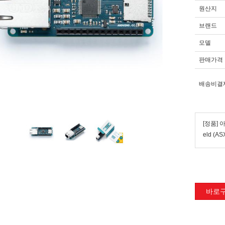
원산지
브랜드
모델
판매가격
배송비결
[정품] 아
eld (AS