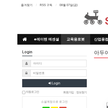
즐겨찾기
RSS 구독
08월 07일(금)
♣에이텐 에센셜
교육용로봇
산업용
Login
아두
Login
자동로그인
회원가입
|
정보찾기
소셜계정으로 로그인