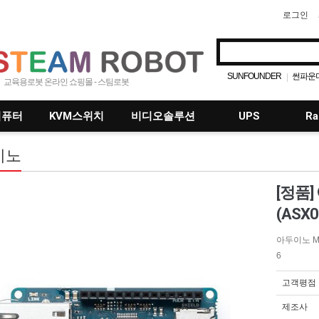
로그인
SUNFOUNDER
썬파운
|
교육용로봇 온라인 쇼핑몰 - 스팀로봇
4족보행
SmartiPi
Ad
|
|
|
MO
|
컴퓨터
KVM스위치
비디오솔루션
UPS
Ra
이노
[정품] 
(ASX0
아두이노 MKR
6
고객평점
제조사