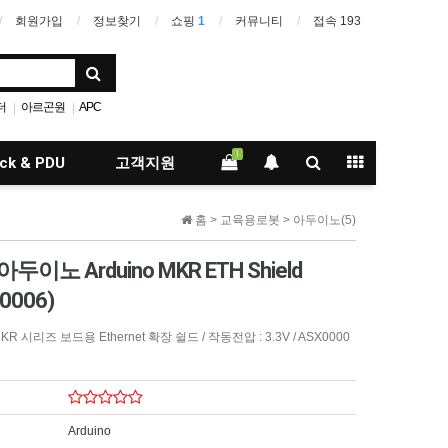
회원가입
정보찾기
쇼핑
1
커뮤니티
접속 193
더
아르곤원
APC
|
|
eept
아두이노
DFI
|
|
XA
1
ck & PDU
고객지원
홈 >
교육용로봇
>
아두이노(5)
아두이노 Arduino MKR ETH Shield
0006)
 시리즈 보드용 Ethernet 확장 쉴드 / 작동전압 : 3.3V / ASX0000
Arduino