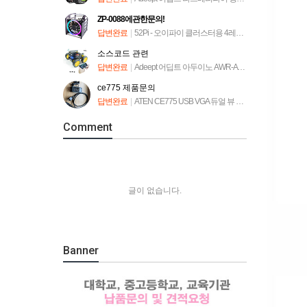
ZP-0088에관한문의!
답변완료
|
52Pi - 오이파이 클러스터용 4레이어 랙타워 [ZP-0088]
소스코드 관련
답변완료
|
Adeept 어딥트 아두이노 AWR-A 로봇 자동차 키트 (ADA034)
ce775 제품문의
답변완료
|
ATEN CE775 USB VGA 듀얼 뷰 Cat 5 KVM 연장기
Comment
글이 없습니다.
Banner